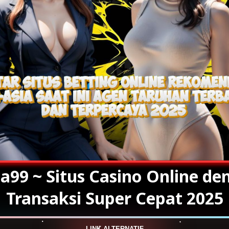
za99 ~ Situs Casino Online de
Transaksi Super Cepat 2025
LINK ALTERNATIF